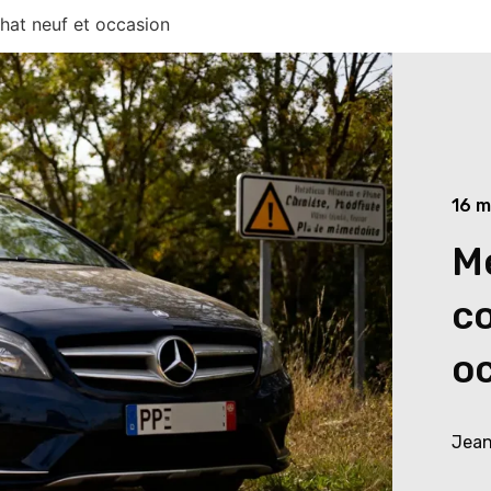
hat neuf et occasion
16 m
Me
co
o
Jean