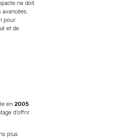
mpacte ne doit
as avancées.
el pour
sé et de
cée en
2005
age d’offrir
ons plus