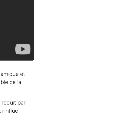
namique et
ble de la
 réduit par
i influe