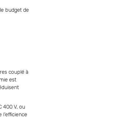
le budget de
res couplé à
mie est
réduisent
C 400 V, ou
l’efficience