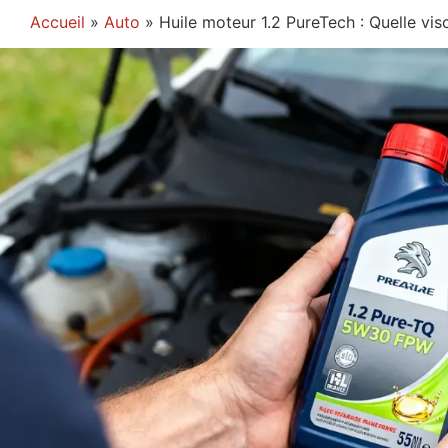
Accueil
»
Auto
»
Huile moteur 1.2 PureTech : Quelle vis