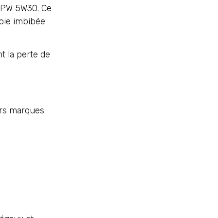
FPW 5W30. Ce
oie imbibée
t la perte de
urs marques