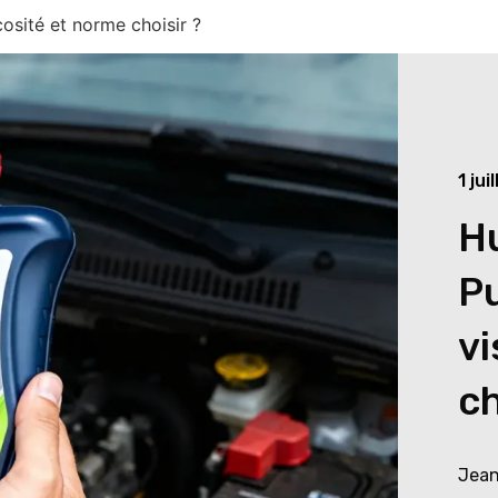
cosité et norme choisir ?
1 jui
Hu
Pu
vi
ch
Jean