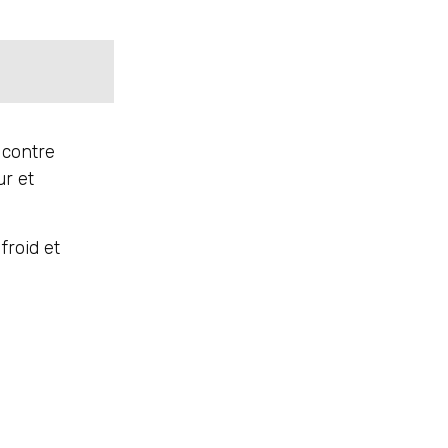
 contre
ur et
froid et