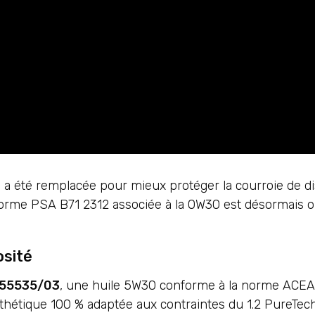
le a été remplacée pour mieux protéger la courroie de di
a norme PSA B71 2312 associée à la 0W30 est désormais 
osité
55535/03
, une huile 5W30 conforme à la norme ACEA 
hétique 100 % adaptée aux contraintes du 1.2 PureTech