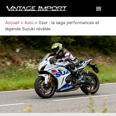
Accueil
»
Auto
»
Gsxr : la saga performances et
légende Suzuki révélée