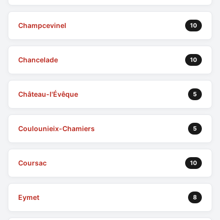
Champcevinel
10
Chancelade
10
Château-l'Évêque
5
Coulounieix-Chamiers
5
Coursac
10
Eymet
8