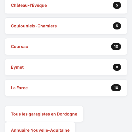
Château-l'Évêque
5
Coulounieix-Chamiers
5
Coursac
10
Eymet
8
La Force
10
Tous les garagistes en Dordogne
Annuaire Nouvelle-Aquitaine