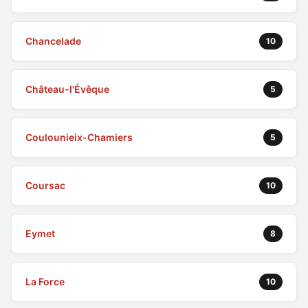
Chancelade
10
Château-l'Évêque
5
Coulounieix-Chamiers
5
Coursac
10
Eymet
8
La Force
10