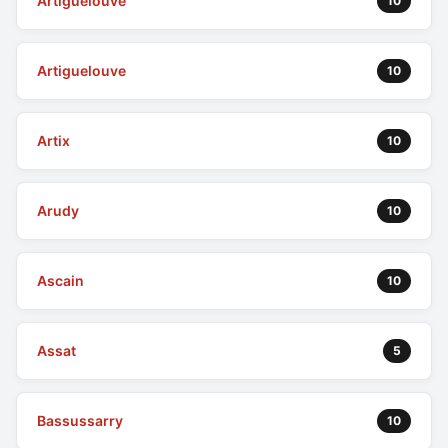
Artiguelouve
10
Artiguelouve
10
Artix
10
Arudy
10
Ascain
10
Assat
5
Bassussarry
10