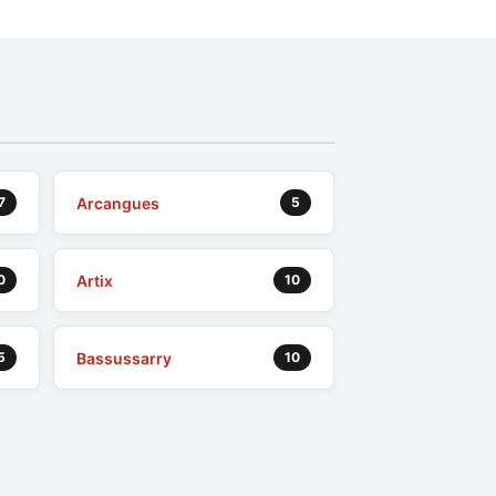
Arcangues
7
5
Artix
0
10
Bassussarry
5
10