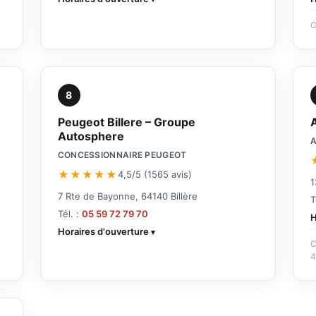
C
8
Peugeot Billere – Groupe
Autosphere
A
CONCESSIONNAIRE PEUGEOT
★★★★★
4,5/5 (1565 avis)
1
7 Rte de Bayonne, 64140 Billère
T
Tél. :
05 59 72 79 70
H
Horaires d'ouverture
C
4