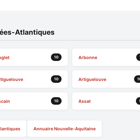
nées-Atlantiques
glet
Arbonne
10
tiguelouve
Artiguelouve
10
1
scain
Assat
10
tlantiques
Annuaire Nouvelle-Aquitaine