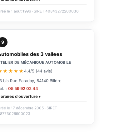
réé le 1 août 1996 · SIRET 40843272200036
9
Automobiles des 3 vallees
TELIER DE MÉCANIQUE AUTOMOBILE
★★★★★
4,4/5 (44 avis)
3 bis Rue Faraday, 64140 Billère
él. :
05 59 92 02 44
oraires d'ouverture
réé le 17 décembre 2005 · SIRET
8773026900023