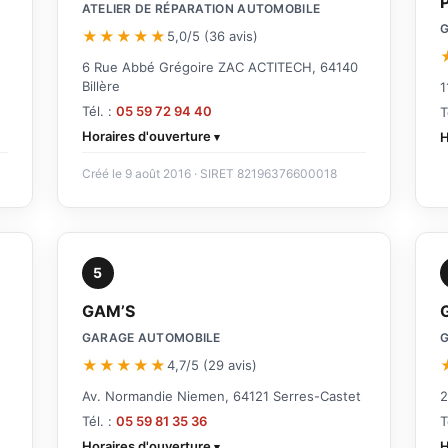
ATELIER DE RÉPARATION AUTOMOBILE
★★★★★
5,0/5 (36 avis)
6 Rue Abbé Grégoire ZAC ACTITECH, 64140
Billère
1
Tél. :
05 59 72 94 40
T
Horaires d'ouverture
H
Créé le 9 août 2016 · SIRET 82196376600018
5
GAM’S
GARAGE AUTOMOBILE
★★★★★
4,7/5 (29 avis)
Av. Normandie Niemen, 64121 Serres-Castet
2
Tél. :
05 59 81 35 36
T
Horaires d'ouverture
H