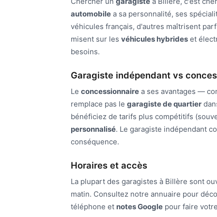
Chercher un
garagiste
à Billère, c'est ch
automobile
a sa personnalité, ses spéciali
véhicules français, d'autres maîtrisent par
misent sur les
véhicules hybrides
et élect
besoins.
Garagiste indépendant vs conces
Le
concessionnaire
a ses avantages — con
remplace pas le
garagiste de quartier
dans
bénéficiez de tarifs plus compétitifs (souv
personnalisé
. Le garagiste indépendant co
conséquence.
Horaires et accès
La plupart des garagistes à Billère sont o
matin. Consultez notre annuaire pour déco
téléphone et
notes Google
pour faire votr