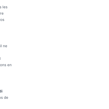
s les
ore
vos
il ne
l
ions en
di
os de