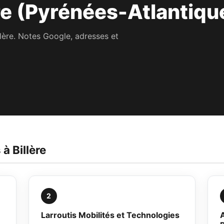
re (Pyrénées-Atlantiqu
llère. Notes Google, adresses et
à Billère
2
Larroutis Mobilités et Technologies