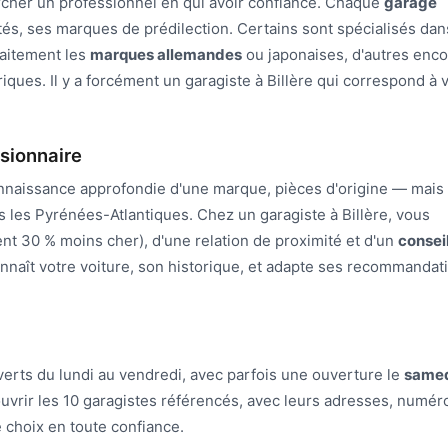
ercher un professionnel en qui avoir confiance. Chaque
garage
tés, ses marques de prédilection. Certains sont spécialisés dan
faitement les
marques allemandes
ou japonaises, d'autres enc
riques. Il y a forcément un garagiste à Billère qui correspond à 
sionnaire
naissance approfondie d'une marque, pièces d'origine — mais 
 les Pyrénées-Atlantiques. Chez un garagiste à Billère, vous
ent 30 % moins cher), d'une relation de proximité et d'un
consei
nnaît votre voiture, son historique, et adapte ses recommandat
uverts du lundi au vendredi, avec parfois une ouverture le
same
uvrir les 10 garagistes référencés, avec leurs adresses, numér
e choix en toute confiance.