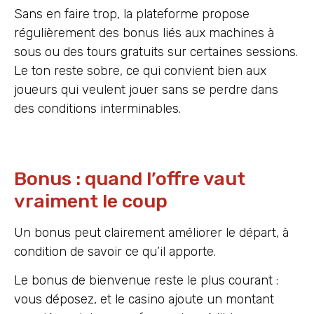
Sans en faire trop, la plateforme propose
régulièrement des bonus liés aux machines à
sous ou des tours gratuits sur certaines sessions.
Le ton reste sobre, ce qui convient bien aux
joueurs qui veulent jouer sans se perdre dans
des conditions interminables.
Bonus : quand l’offre vaut
vraiment le coup
Un bonus peut clairement améliorer le départ, à
condition de savoir ce qu’il apporte.
Le bonus de bienvenue reste le plus courant :
vous déposez, et le casino ajoute un montant