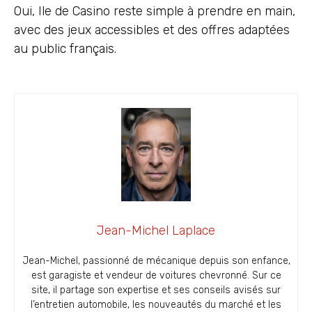
Oui, Ile de Casino reste simple à prendre en main,
avec des jeux accessibles et des offres adaptées
au public français.
Jean-Michel Laplace
Jean-Michel, passionné de mécanique depuis son enfance,
est garagiste et vendeur de voitures chevronné. Sur ce
site, il partage son expertise et ses conseils avisés sur
l’entretien automobile, les nouveautés du marché et les