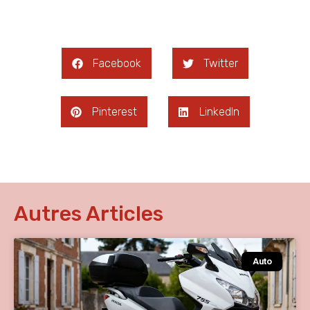
Facebook
Twitter
Pinterest
LinkedIn
Autres Articles
Auto