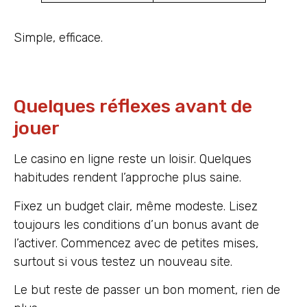
Simple, efficace.
Quelques réflexes avant de
jouer
Le casino en ligne reste un loisir. Quelques
habitudes rendent l’approche plus saine.
Fixez un budget clair, même modeste. Lisez
toujours les conditions d’un bonus avant de
l’activer. Commencez avec de petites mises,
surtout si vous testez un nouveau site.
Le but reste de passer un bon moment, rien de