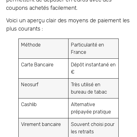
coupons achetés facilement.
Voici un aperçu clair des moyens de paiement les
plus courants :
Méthode
Particularité en
France
Carte Bancaire
Dépôt instantané en
€
Neosurf
Très utilisé en
bureau de tabac
Cashlib
Alternative
prépayée pratique
Virement bancaire
Souvent choisi pour
les retraits