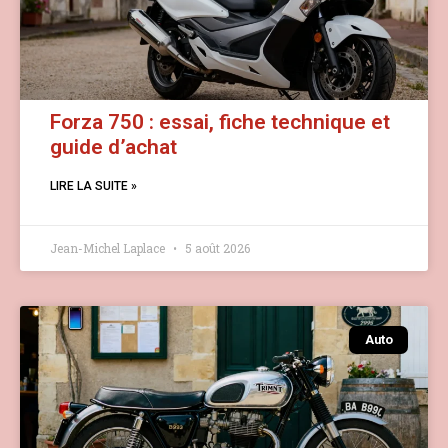
Forza 750 : essai, fiche technique et
guide d’achat
LIRE LA SUITE »
Jean-Michel Laplace
5 août 2026
Auto