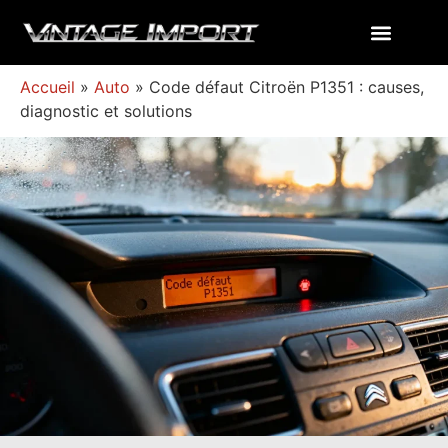
Accueil
»
Auto
»
Code défaut Citroën P1351 : causes,
diagnostic et solutions