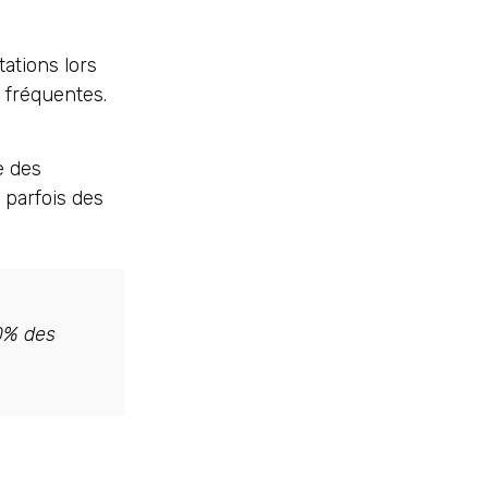
tations lors
 fréquentes.
e des
 parfois des
80% des