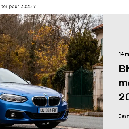
iter pour 2025 ?
14 m
BM
mo
2
Jean