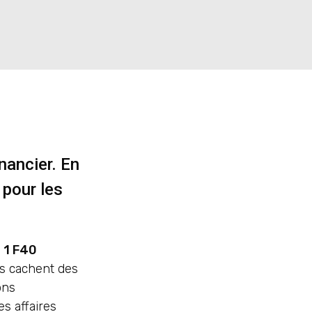
nancier. En
 pour les
 1 F40
es cachent des
ons
es affaires