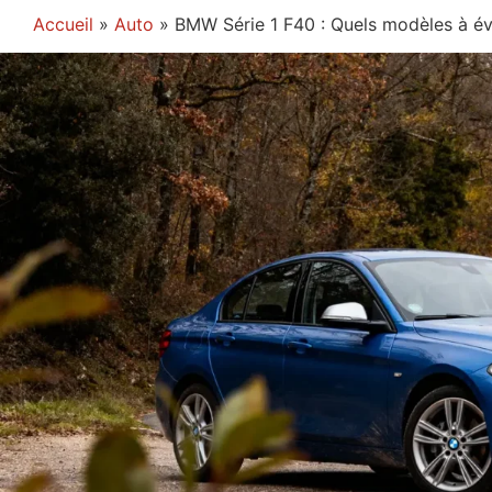
Accueil
»
Auto
»
BMW Série 1 F40 : Quels modèles à év