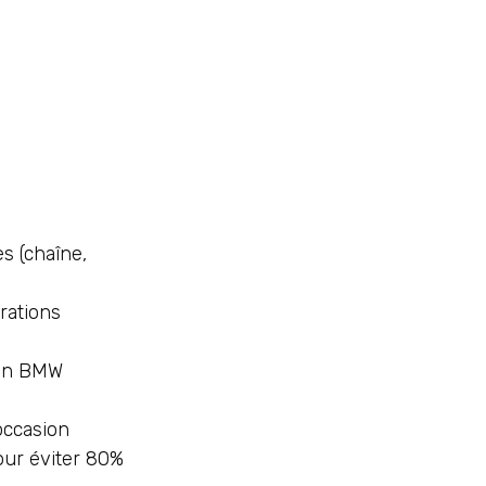
s (chaîne,
rations
tien BMW
occasion
pour éviter 80%