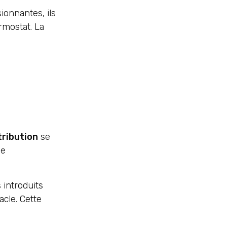
onnantes, ils
rmostat. La
tribution
se
ne
introduits
cle. Cette