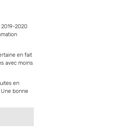
e 2019-2020
ommation
rtaine en fait
les avec moins
duites en
. Une bonne