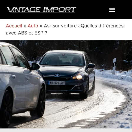
Accueil
»
Auto
»
Asr sur voiture : Quelles différences
avec ABS et ESP ?