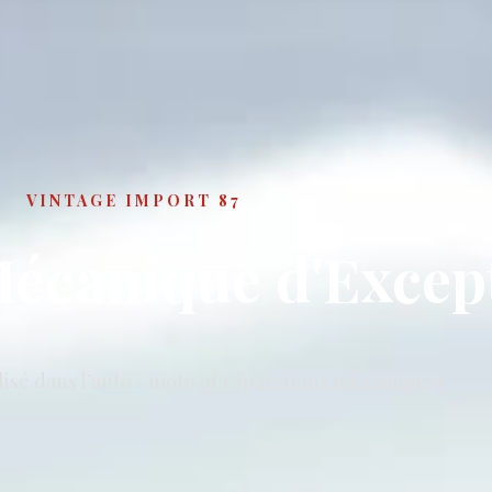
VINTAGE IMPORT 87
 Mécanique d'Excep
lisé dans l’auto / moto et réparations mécaniques