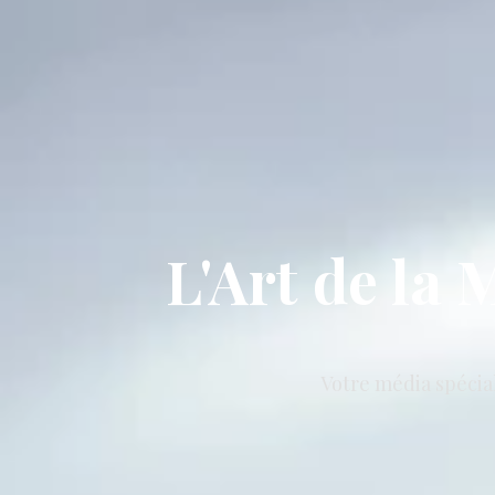
L'Art de la
Votre média spécia